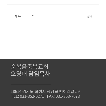
검색
순복음축복교회
오영대 담임목사
18614 경기도 화성시 향남읍 범허리길 59
TEL: 031-352-0271 FAX: 031-353-7678